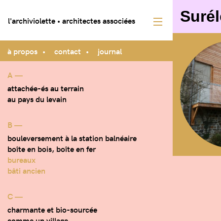
Surél
l'archiviolette • architectes associées
à propos
contact
journal
A ―
attachée-és au terrain
au pays du levain
B ―
bouleversement à la station balnéaire
boîte en bois, boîte en fer
bureaux
bâti ancien
C ―
charmante et bio-sourcée
comme un village